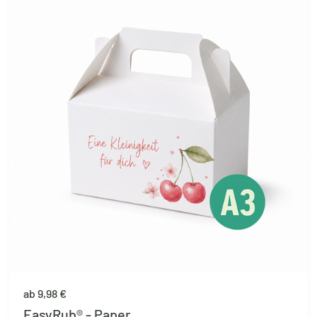
ab 9,98 €
EasyRub® - Paper