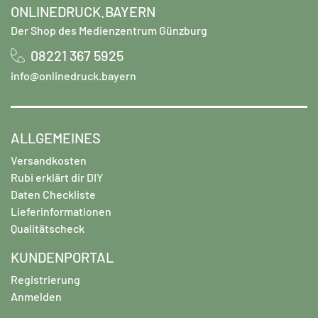
entsprechend passen.
Einhaltung des Urheberrechts verantwortlich und
ONLINEDRUCK.BAYERN
entbinden das Medienzentrum Günzburg von allen
Der Shop des Medienzentrum Günzburg
Ansprüchen die ggf. durch eine
Urheberrechtsverletzung entstehen. Das gilt für den
08221 367 5925
Upload von fertigen Daten aber auch für Produkte die
info@onlinedruck.bayern
sie frei über unseren OnlineDesigner gestalten.
ALLGEMEINES
Versandkosten
Rubi erklärt dir DIY
Daten Checkliste
Lieferinformationen
Qualitätscheck
KUNDENPORTAL
Registrierung
Anmelden