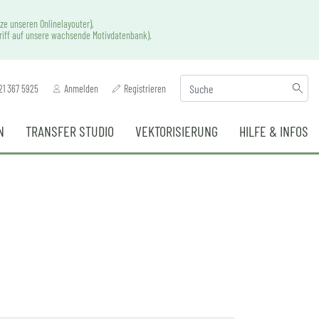
ze unseren Onlinelayouter),
griff auf unsere wachsende Motivdatenbank).
21 367 5925
Anmelden
Registrieren
N
TRANSFER STUDIO
VEKTORISIERUNG
HILFE & INFOS