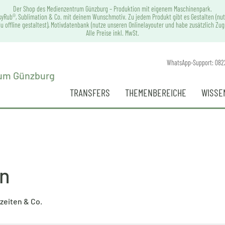
Der Shop des Medienzentrum Günzburg – Produktion mit eigenem Maschinenpark.
syRub®, Sublimation & Co. mit deinem Wunschmotiv. Zu jedem Produkt gibt es Gestalten (nut
u offline gestaltest), Motivdatenbank (nutze unseren Onlinelayouter und habe zusätzlich Zu
Alle Preise inkl. MwSt.
WhatsApp-Support: 082
TRANSFERS
THEMENBEREICHE
WISSE
en
zeiten & Co.