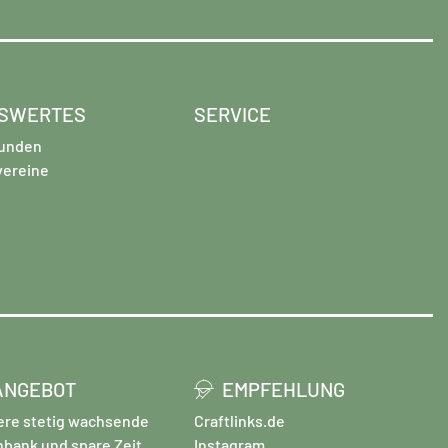
SWERTES
SERVICE
unden
vereine
ANGEBOT
EMPFEHLUNG
ere stetig wachsende
Craftlinks.de
nbank und spare Zeit
Instagram