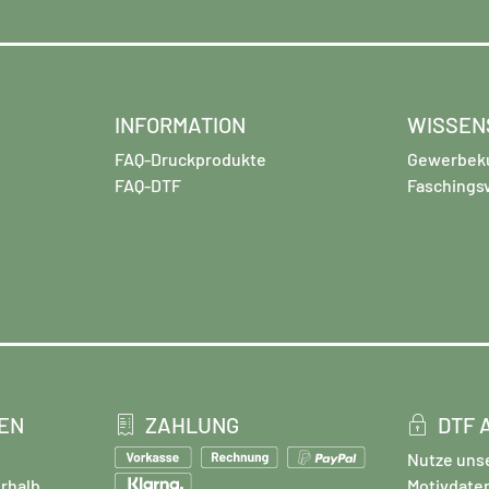
INFORMATION
WISSEN
FAQ-Druckprodukte
Gewerbek
FAQ-DTF
Faschings
EN
ZAHLUNG
DTF 
Nutze uns
rhalb
Motivdate