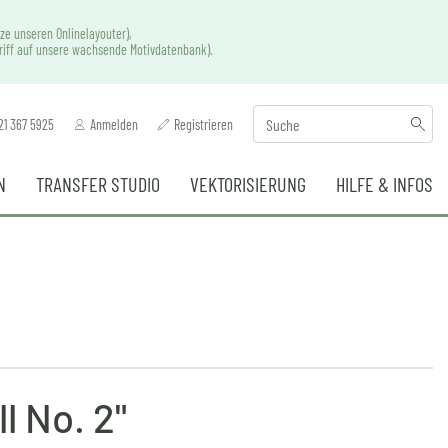
ze unseren Onlinelayouter),
griff auf unsere wachsende Motivdatenbank).
21 367 5925
Anmelden
Registrieren
N
TRANSFER STUDIO
VEKTORISIERUNG
HILFE & INFOS
l No. 2"