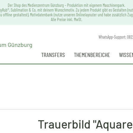
Der Shop des Medienzentrum Günzburg – Produktion mit eigenem Maschinenpark.
syRub®, Sublimation & Co. mit deinem Wunschmotiv. Zu jedem Produkt gibt es Gestalten (nut
u offline gestaltest), Motivdatenbank (nutze unseren Onlinelayouter und habe zusätzlich Zu
Alle Preise inkl. MwSt.
WhatsApp-Support: 082
TRANSFERS
THEMENBEREICHE
WISSE
Trauerbild "Aquarel