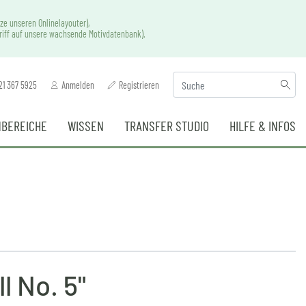
ze unseren Onlinelayouter),
griff auf unsere wachsende Motivdatenbank).
21 367 5925
Anmelden
Registrieren
BEREICHE
WISSEN
TRANSFER STUDIO
HILFE & INFOS
l No. 5"