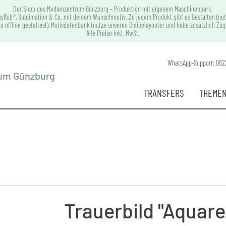
Der Shop des Medienzentrum Günzburg – Produktion mit eigenem Maschinenpark.
syRub®, Sublimation & Co. mit deinem Wunschmotiv. Zu jedem Produkt gibt es Gestalten (nut
u offline gestaltest), Motivdatenbank (nutze unseren Onlinelayouter und habe zusätzlich Zu
Alle Preise inkl. MwSt.
WhatsApp-Support: 082
TRANSFERS
THEMEN
Trauerbild "Aquarel