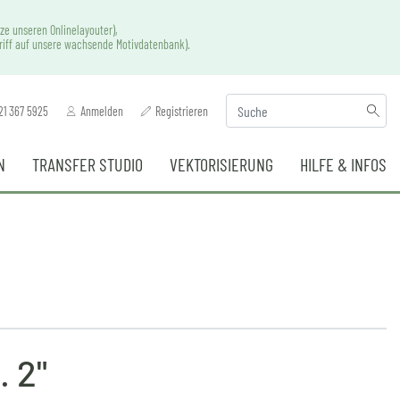
ze unseren Onlinelayouter),
griff auf unsere wachsende Motivdatenbank).
21 367 5925
Anmelden
Registrieren
N
TRANSFER STUDIO
VEKTORISIERUNG
HILFE & INFOS
. 2"