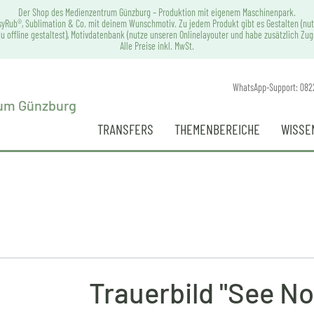
Der Shop des Medienzentrum Günzburg – Produktion mit eigenem Maschinenpark.
syRub®, Sublimation & Co. mit deinem Wunschmotiv. Zu jedem Produkt gibt es Gestalten (nut
u offline gestaltest), Motivdatenbank (nutze unseren Onlinelayouter und habe zusätzlich Zu
Alle Preise inkl. MwSt.
WhatsApp-Support: 082
TRANSFERS
THEMENBEREICHE
WISSE
Trauerbild "See No