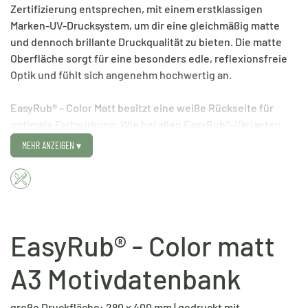
Zertifizierung entsprechen, mit einem erstklassigen
Marken-UV-Drucksystem, um dir eine gleichmäßig matte
und dennoch brillante Druckqualität zu bieten. Die matte
Oberfläche sorgt für eine besonders edle, reflexionsfreie
Optik und fühlt sich angenehm hochwertig an.
EasyRub® – Color Matt besitzt eine weiße Rückseite für
optimale Farbwirkung. Wie bei allen EasyRub®-Varianten
sorgt ein spezieller Schutzlack dafür, dass auch die matte
MEHR ANZEIGEN
▾
Version kratz-, wetter- und UV-beständig ist – ideal für
langlebige Designs im Innen- und Außenbereich.
Du möchtest neben eigenen Motiven auch unsere
Motivdatenbank nutzen? Dann bist du bei diesem Produkt
EasyRub® - Color matt
genau richtig.
A3 Motivdatenbank
✓ Gestalte deine Druckbögen einfach online und nutze
dabei unsere Motivdatenbank
✓ Erlebe Premium Druckqualität dank hochwertigem
große Druckfläche: 280 x 400 mm | gedruckt mit