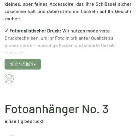
kleines, aber feines Accessoire, das Ihre Schlüssel sicher
zusammenhält und dabei stets ein Lächeln auf Ihr Gesicht
zaubert.
✓ Fotorealistischer Druck:
Wir nutzen modernste
Drucktechniken, um Ihr Foto in brillanter Qualität zu
präsentieren – lebendige Farben und scharfe Details
inklusive.
✓ Hochwertige Materialien:
Der robuste Anhänger sichert
MEHR ANZEIGEN
▾
eine langlebige Bildqualität und übersteht problemlos den
täglichen Gebrauch.
✓ Quadratisches Design:
Die eckige Form verleiht Ihrem
Foto einen modernen Rahmen und macht den
Schlüsselanhänger zu einem stilvollen Accessoire.
✓ Individuell gestaltbar:
Ob ein süßes Haustierbild, ein
Fotoanhänger No. 3
Familienfoto oder ein besonderer Schnappschuss – wählen
Sie Ihr Lieblingsbild und wir verwandeln es in einen
einseitig bedruckt
persönlichen Schatz.
✓ Praktischer Alltagsbegleiter:
Neben seinem emotionalen