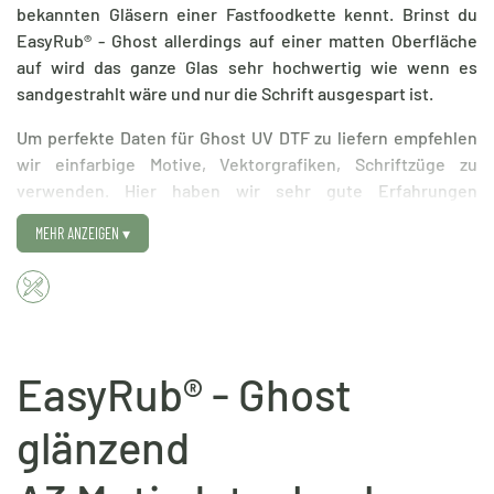
bekannten Gläsern einer Fastfoodkette kennt. Brinst du
EasyRub® - Ghost allerdings auf einer matten Oberfläche
auf wird das ganze Glas sehr hochwertig wie wenn es
sandgestrahlt wäre und nur die Schrift ausgespart ist.
Um perfekte Daten für Ghost UV DTF zu liefern empfehlen
wir einfarbige Motive, Vektorgrafiken, Schriftzüge zu
verwenden. Hier haben wir sehr gute Erfahrungen
gemacht. Auf dem Druckbogen spielt es keine Rolle wenn
MEHR ANZEIGEN
▾
verschiedene Farben platziert sind, die Farbanpassung wird
durch uns vorgenommen. Wichtig ist nur wie bei allen
anderen DTF Produkten auch das eure Grafiken keinen
weißen Hintergrund bestizten.
Du möchtest neben eigenen Motiven auch unsere
EasyRub® - Ghost
Motivdatenbank nutzen? Dann bist du bei diesem Produkt
genau richtig.
glänzend
✓ Gestalte deine Druckbögen einfach online
✓ Erlebe Premium Druckqualität dank hochwertigem