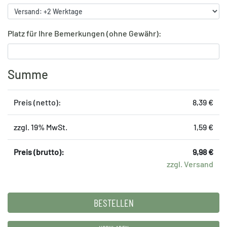
Druckbogen setzt du deine Ideen brillant in Szene. Lade
einfach deine fertigen Druckbögen bei deiner Bestellung
Platz für Ihre Bemerkungen (ohne Gewähr):
hoch.
Summe
Preis (netto):
8,39 €
zzgl. 19% MwSt.
1,59 €
Preis (brutto):
9,98 €
zzgl. Versand