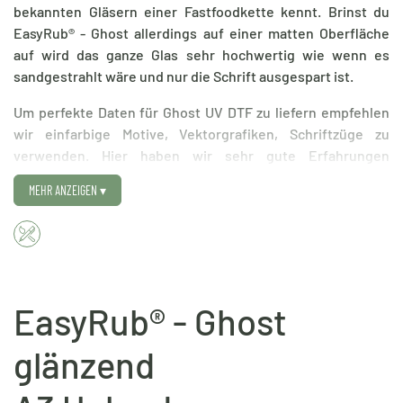
bekannten Gläsern einer Fastfoodkette kennt. Brinst du
EasyRub® - Ghost allerdings auf einer matten Oberfläche
auf wird das ganze Glas sehr hochwertig wie wenn es
sandgestrahlt wäre und nur die Schrift ausgespart ist.
Um perfekte Daten für Ghost UV DTF zu liefern empfehlen
wir einfarbige Motive, Vektorgrafiken, Schriftzüge zu
verwenden. Hier haben wir sehr gute Erfahrungen
gemacht. Auf dem Druckbogen spielt es keine Rolle wenn
MEHR ANZEIGEN
▾
verschiedene Farben platziert sind, die Farbanpassung wird
durch uns vorgenommen. Wichtig ist nur wie bei allen
anderen DTF Produkten auch das eure Grafiken keinen
weißen Hintergrund bestizten.
✓ Lade deine fertigen Druckbögen direkt hier hoch
EasyRub® - Ghost
✓ Erlebe Premium Druckqualität dank hochwertigem
Marken UV Drucksystem
glänzend
✓ Profitiere von durchgehender Qualitätskontrolle dank
unserer eigenen Produktion