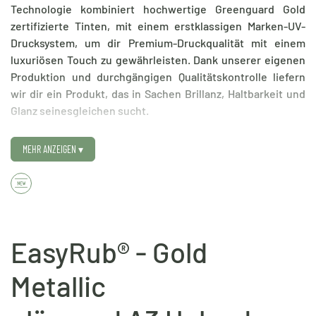
Technologie kombiniert hochwertige Greenguard Gold
zertifizierte Tinten, mit einem erstklassigen Marken-UV-
Drucksystem, um dir Premium-Druckqualität mit einem
luxuriösen Touch zu gewährleisten. Dank unserer eigenen
Produktion und durchgängigen Qualitätskontrolle liefern
wir dir ein Produkt, das in Sachen Brillanz, Haltbarkeit und
Glanz seinesgleichen sucht.
EasyRub® - Gold Metallic ist eine Metallic Variante unseres
MEHR ANZEIGEN
▾
beliebten Premium UV-DTF. Um perfekte Daten für
EasyRub® - Gold Metallic zu liefern, empfehlen wir
einfarbige Motive, Vektorgrafiken und Schriftzüge zu
verwenden. Auf dem Druckbogen spielt es keine Rolle,
wenn verschiedene Farben platziert sind; die
EasyRub® - Gold
Farbanpassung wird durch uns vorgenommen. Wichtig ist
nur, wie bei allen anderen DTF-Produkten auch, dass eure
Metallic
Grafiken keinen weißen Hintergrund besitzen.
Unsere Gold Pigmente sind im Druck eingeschlossen und