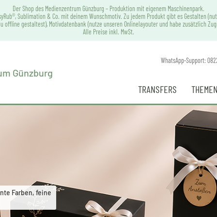
Der Shop des Medienzentrum Günzburg – Produktion mit eigenem Maschinenpark.
syRub®, Sublimation & Co. mit deinem Wunschmotiv. Zu jedem Produkt gibt es Gestalten (nut
u offline gestaltest), Motivdatenbank (nutze unseren Onlinelayouter und habe zusätzlich Zu
Alle Preise inkl. MwSt.
WhatsApp-Support: 082
TRANSFERS
THEMEN
nte Farben, feine