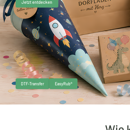
Jetzt entdecken
DTF-Transfer
EasyRub®
Wie 