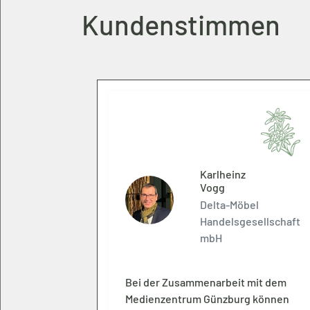
Kundenstimmen
te
Karlheinz
l-Jensen
Vogg
rstiftung
Delta-Möbel
onau-Iller
Handelsgesellschaft
mbH
dass unsere
Bei der Zusammenarbeit mit dem
ge und
Medienzentrum Günzburg können