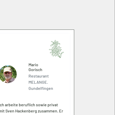
Mario
Gorisch
Restaurant
MELANGE.
Gundelfingen
Ich arbeite beruflich sowie privat
mit Sven Hackenberg zusammen. Er
Wir arbeiten 