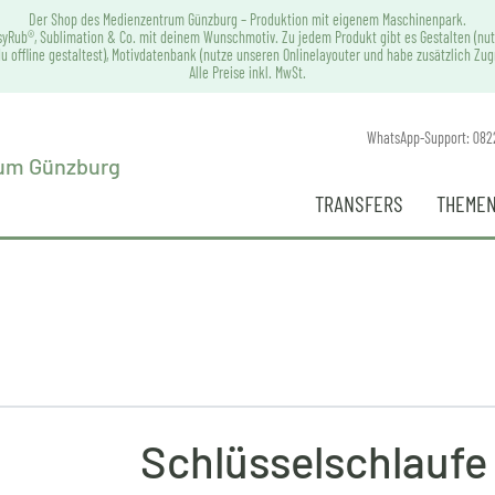
Der Shop des Medienzentrum Günzburg – Produktion mit eigenem Maschinenpark.
syRub®, Sublimation & Co. mit deinem Wunschmotiv. Zu jedem Produkt gibt es Gestalten (nut
u offline gestaltest), Motivdatenbank (nutze unseren Onlinelayouter und habe zusätzlich Zu
Alle Preise inkl. MwSt.
WhatsApp-Support: 082
TRANSFERS
THEMEN
Schlüsselschlaufe