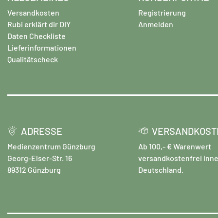
leichte Verfärbungen an den Rändern auftreten. Die
Versandkosten
Registrierung
Farbtöne in unseren Beispielbildern können vom Original
Rubi erklärt dir DIY
Anmelden
abweichen, da Farbvariationen zwischen verschiedenen
Daten Checkliste
Chargen möglich sind.
Lieferinformationen
Qualitätscheck
ADRESSE
VERSANDKOST
Medienzentrum Günzburg
Ab 100,- € Warenwert
Georg-Elser-Str. 16
versandkostenfrei inne
89312 Günzburg
Deutschland.