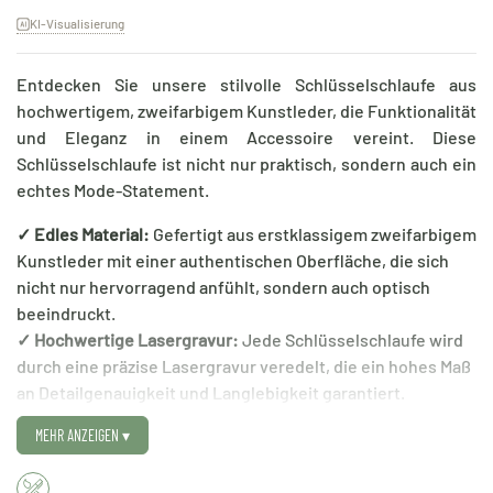
KI-Visualisierung
Entdecken Sie unsere stilvolle Schlüsselschlaufe aus
hochwertigem, zweifarbigem Kunstleder, die Funktionalität
und Eleganz in einem Accessoire vereint. Diese
Schlüsselschlaufe ist nicht nur praktisch, sondern auch ein
echtes Mode-Statement.
✓ Edles Material:
Gefertigt aus erstklassigem zweifarbigem
Kunstleder mit einer authentischen Oberfläche, die sich
nicht nur hervorragend anfühlt, sondern auch optisch
beeindruckt.
✓ Hochwertige Lasergravur:
Jede Schlüsselschlaufe wird
durch eine präzise Lasergravur veredelt, die ein hohes Maß
an Detailgenauigkeit und Langlebigkeit garantiert.
✓ Starker Metallring:
Ausgestattet mit einem robusten
MEHR ANZEIGEN
▾
Metallring, bietet diese Schlüsselschlaufe eine sichere und
zuverlässige Befestigung für Ihre Schlüssel.