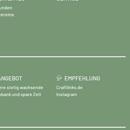
unden
vereine
ANGEBOT
EMPFEHLUNG
ere stetig wachsende
Craftlinks.de
nbank und spare Zeit
Instagram