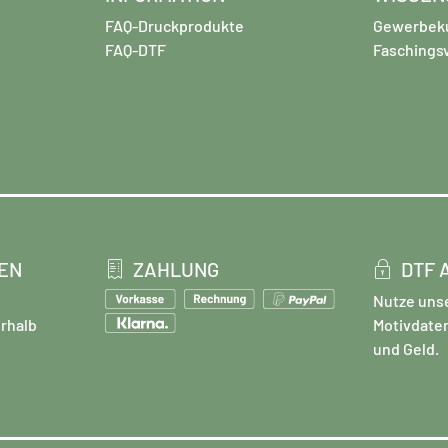
FAQ-Druckprodukte
Gewerbek
FAQ-DTF
Faschings
EN
ZAHLUNG
DTF 
Nutze uns
rhalb
Motivdate
und Geld.