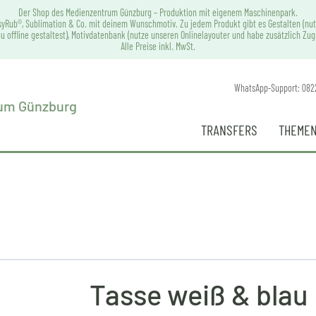
Der Shop des Medienzentrum Günzburg – Produktion mit eigenem Maschinenpark.
syRub®, Sublimation & Co. mit deinem Wunschmotiv. Zu jedem Produkt gibt es Gestalten (nut
u offline gestaltest), Motivdatenbank (nutze unseren Onlinelayouter und habe zusätzlich Zu
Alle Preise inkl. MwSt.
WhatsApp-Support: 082
TRANSFERS
THEMEN
Tasse weiß & blau