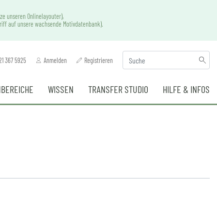
ze unseren Onlinelayouter),
griff auf unsere wachsende Motivdatenbank).
21 367 5925
Anmelden
Registrieren
BEREICHE
WISSEN
TRANSFER STUDIO
HILFE & INFOS