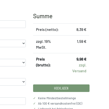
Summe
Preis (netto):
8,39 €
zzgl. 19%
1,59 €
MwSt.
Preis
9,98 €
(brutto):
zzgl.
Versand
HOCHLADEN
✓
Keine Mindestbestellmenge
✓
Ab 100 € versandkostenfrei (DE)
✓
Lieferzeit bei fehlerfreien