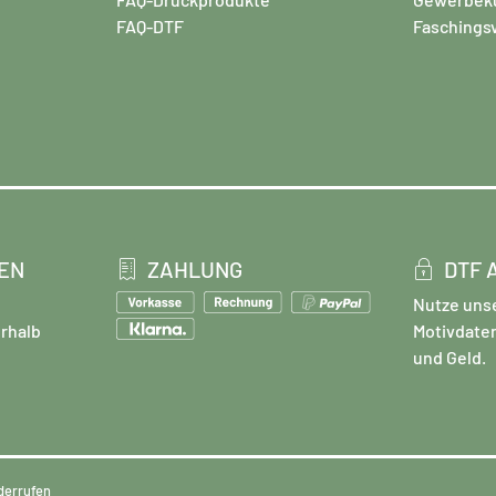
FAQ-DTF
Faschings
EN
ZAHLUNG
DTF 
Nutze uns
rhalb
Motivdate
und Geld.
derrufen