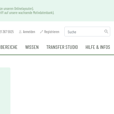
ze unseren Onlinelayouter),
griff auf unsere wachsende Motivdatenbank).
21 367 5925
Anmelden
Registrieren
BEREICHE
WISSEN
TRANSFER STUDIO
HILFE & INFOS