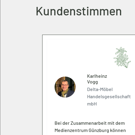
Kundenstimmen
te
Karlheinz
l-Jensen
Vogg
rstiftung
Delta-Möbel
onau-Iller
Handelsgesellschaft
mbH
dass unsere
Bei der Zusammenarbeit mit dem
ge und
Medienzentrum Günzburg können