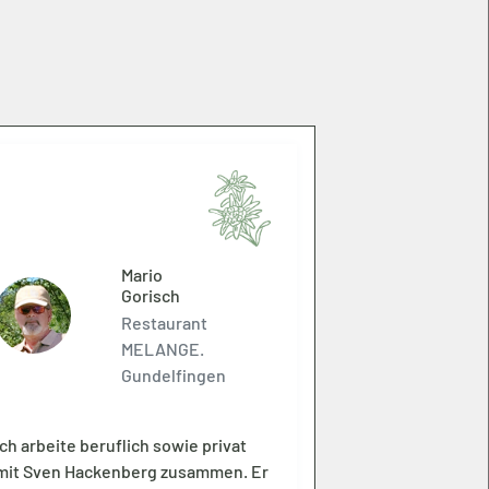
Mario
Gorisch
Restaurant
MELANGE.
Gundelfingen
Ich arbeite beruflich sowie privat
mit Sven Hackenberg zusammen. Er
Wir arbeiten 