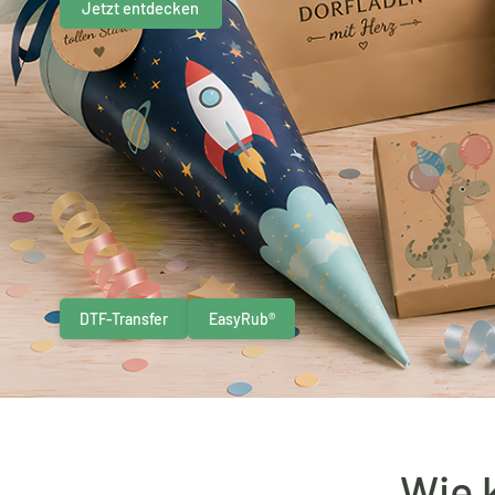
Jetzt entdecken
DTF-Transfer
EasyRub®
Wie 