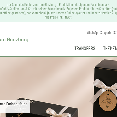
Der Shop des Medienzentrum Günzburg – Produktion mit eigenem Maschinenpark.
syRub®, Sublimation & Co. mit deinem Wunschmotiv. Zu jedem Produkt gibt es Gestalten (nut
u offline gestaltest), Motivdatenbank (nutze unseren Onlinelayouter und habe zusätzlich Zu
Alle Preise inkl. MwSt.
WhatsApp-Support: 082
TRANSFERS
THEMEN
nte Farben, feine