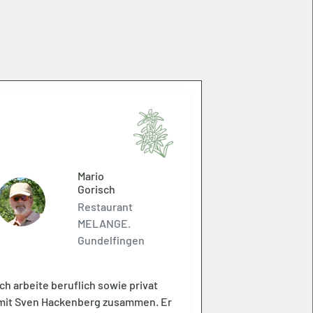
Mario
Gorisch
Restaurant
MELANGE.
Gundelfingen
Ich arbeite beruflich sowie privat
mit Sven Hackenberg zusammen. Er
Wir arbeiten 