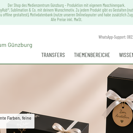
Der Shop des Medienzentrum Günzburg – Produktion mit eigenem Maschinenpark.
syRub®, Sublimation & Co. mit deinem Wunschmotiv. Zu jedem Produkt gibt es Gestalten (nut
u offline gestaltest), Motivdatenbank (nutze unseren Onlinelayouter und habe zusätzlich Zu
Alle Preise inkl. MwSt.
WhatsApp-Support: 082
TRANSFERS
THEMENBEREICHE
WISSE
nte Farben, feine