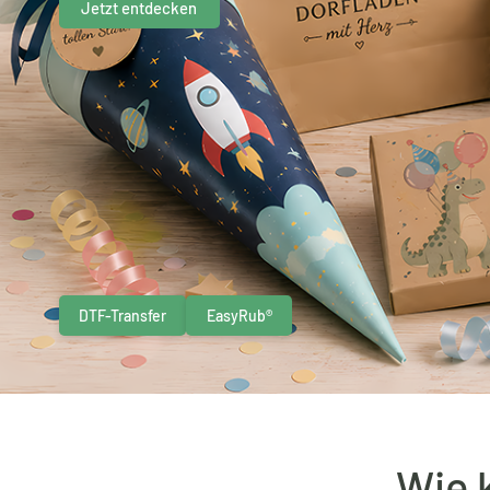
Jetzt entdecken
DTF-Transfer
EasyRub®
Wie 