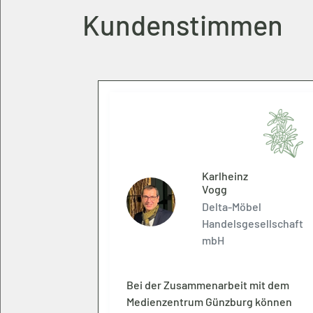
Kundenstimmen
te
Karlheinz
l-Jensen
Vogg
rstiftung
Delta-Möbel
onau-Iller
Handelsgesellschaft
mbH
dass unsere
Bei der Zusammenarbeit mit dem
ge und
Medienzentrum Günzburg können