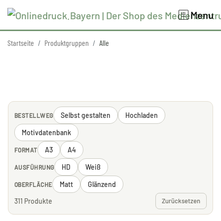
Menu
Startseite
Produktgruppen
Alle
Selbst gestalten
Hochladen
BESTELLWEG
Motivdatenbank
A3
A4
FORMAT
HD
Weiß
AUSFÜHRUNG
Matt
Glänzend
OBERFLÄCHE
311 Produkte
Zurücksetzen